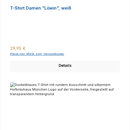
T-Shirt Damen "Löwin", weiß
Regulärer Preis:
29,95 €
Preise inkl. MwSt. zzgl. Versandkosten
Details