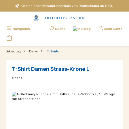
Zum Hauptinhalt springen
Kostenloser Versand innerhalb von Deutschland ab € 50,-
Katalog
Navigation
Suche
Mein Konto
Bekleidung
Damen
T-Shirts
T-Shirt Damen Strass-Krone L
Chaps
Bildergalerie überspringen