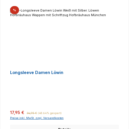
Rabatt
%
Longsleeve Damen Löwin
Verkaufspreis:
Regulärer Preis:
17,95 €
34,95 €
(48.64% gespart)
Preise inkl. MwSt. zzgl. Versandkosten