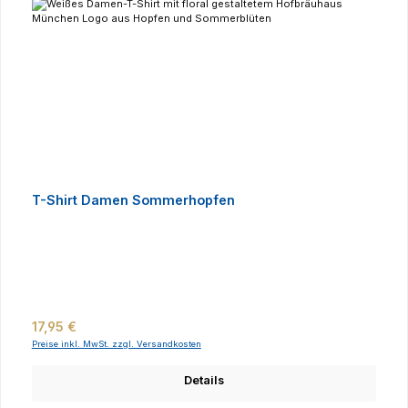
T-Shirt Damen Sommerhopfen
Regulärer Preis:
17,95 €
Preise inkl. MwSt. zzgl. Versandkosten
Details