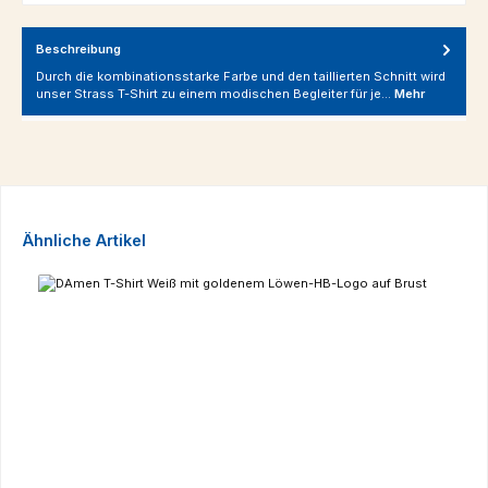
Beschreibung
Durch die kombinationsstarke Farbe und den taillierten Schnitt wird
unser Strass T-Shirt zu einem modischen Begleiter für je…
Mehr
Produktgalerie überspringen
Ähnliche Artikel