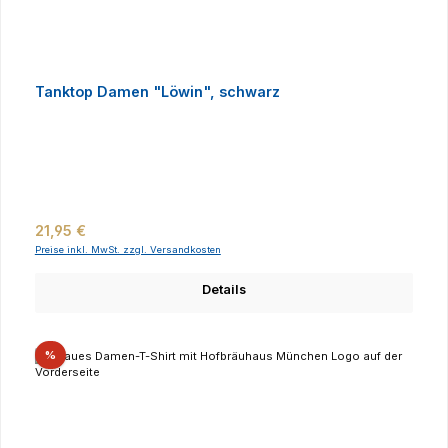
Tanktop Damen "Löwin", schwarz
Regulärer Preis:
21,95 €
Preise inkl. MwSt. zzgl. Versandkosten
Details
Rabatt
%