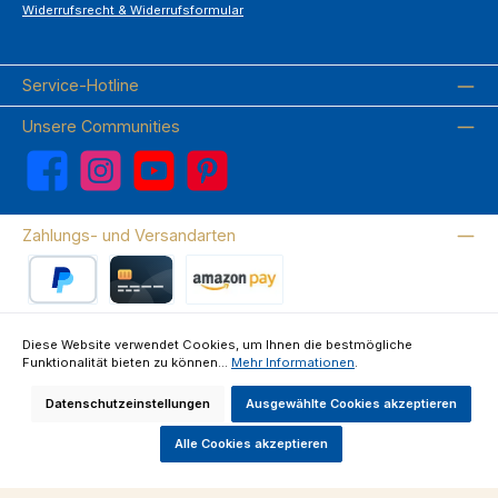
Widerrufsrecht & Widerrufsformular
Service-Hotline
Unsere Communities
Facebook
Instagram
YouTube
Pinterest
Zahlungs- und Versandarten
PayPal
Kreditkarte
Amazon Pay
Diese Website verwendet Cookies, um Ihnen die bestmögliche
Funktionalität bieten zu können...
Mehr Informationen
.
Wir versenden mit DHL
Datenschutzeinstellungen
Ausgewählte Cookies akzeptieren
Über uns
Kontakte & FAQ
Datenschutz
Impressum
AGB
Widerrufsrecht & Widerrufsformular
Alle Cookies akzeptieren
Alle Preise inkl. gesetzl. Mehrwertsteuer zzgl.
Versandkosten
und ggf.