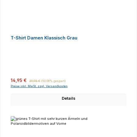
T-Shirt Damen Klassisch Grau
Verkaufspreis:
Regulärer Preis:
14,95 €
29,95 €
(50.08% gespart)
Preise inkl. MwSt. zzgl. Versandkosten
Details