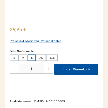
Regulärer Preis:
29,95 €
Preise inkl. MwSt. zzgl. Versandkosten
auswählen
Bitte Größe wählen
S
M
L
XL
2XL
Produkt Anzahl: Gib den gewünschten Wert ein oder benutze die Schaltfl
In den Warenkorb
Produktnummer:
HB-TSD-19-001000003