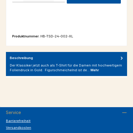
Produktnummer:
HB-TSD-24-002-XL
Beschreibung
Der Klassiker jetzt auch als T-Shirt für die Damen mit hochwertigem
Foliendruck in Gold. Figurschmeichelnd ist de…
Mehr
Service
Barrierefreiheit
Versandkosten