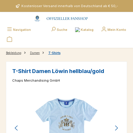
Zum Hauptinhalt springen
Kostenloser Versand innerhalb von Deutschland ab € 50,-
Katalog
Navigation
Suche
Mein Konto
Bekleidung
Damen
T-Shirts
T-Shirt Damen Löwin hellblau/gold
Chaps Merchandising GmbH
Bildergalerie überspringen