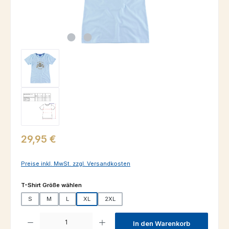
Regulärer Preis:
29,95 €
Preise inkl. MwSt. zzgl. Versandkosten
auswählen
T-Shirt Größe wählen
S
M
L
XL
2XL
Produkt Anzahl: Gib den gewünschten Wert ein oder benutze die Schaltfl
In den Warenkorb