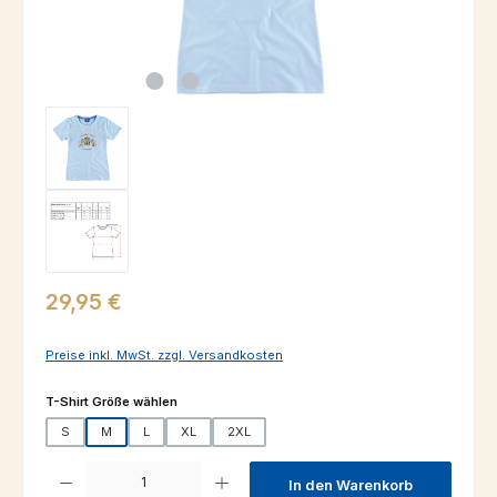
Regulärer Preis:
29,95 €
Preise inkl. MwSt. zzgl. Versandkosten
auswählen
T-Shirt Größe wählen
S
M
L
XL
2XL
Produkt Anzahl: Gib den gewünschten Wert ein oder benutze die Schaltfl
In den Warenkorb