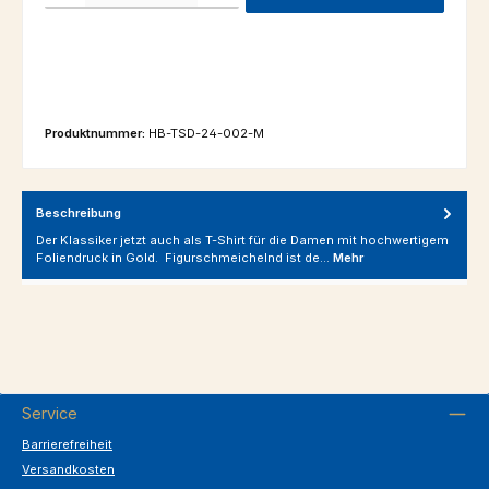
Produktnummer:
HB-TSD-24-002-M
Beschreibung
Der Klassiker jetzt auch als T-Shirt für die Damen mit hochwertigem
Foliendruck in Gold. Figurschmeichelnd ist de…
Mehr
Service
Barrierefreiheit
Versandkosten