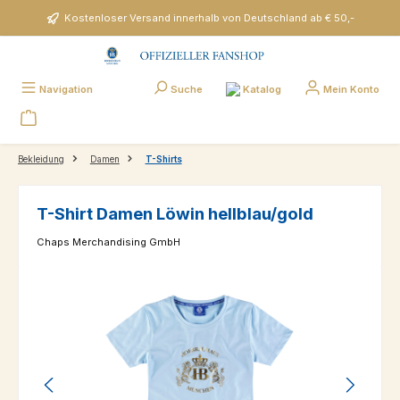
Zum Hauptinhalt springen
Kostenloser Versand innerhalb von Deutschland ab € 50,-
Katalog
Navigation
Suche
Mein Konto
Bekleidung
Damen
T-Shirts
T-Shirt Damen Löwin hellblau/gold
Chaps Merchandising GmbH
Bildergalerie überspringen