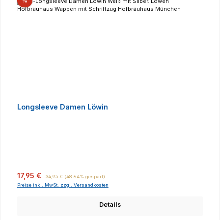
Rabatt
%
Longsleeve Damen Löwin
Verkaufspreis:
Regulärer Preis:
17,95 €
34,95 €
(48.64% gespart)
Preise inkl. MwSt. zzgl. Versandkosten
Details