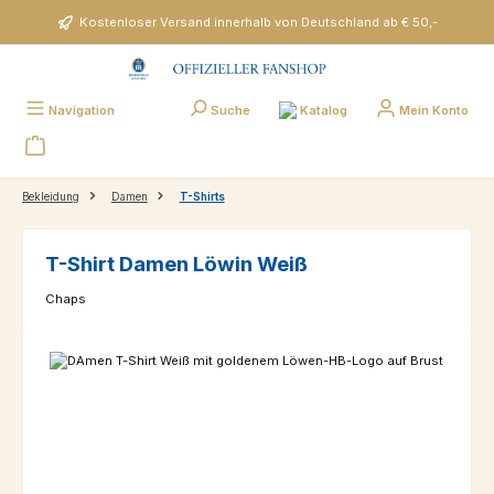
Zum Hauptinhalt springen
Kostenloser Versand innerhalb von Deutschland ab € 50,-
Katalog
Navigation
Suche
Mein Konto
Bekleidung
Damen
T-Shirts
T-Shirt Damen Löwin Weiß
Chaps
Bildergalerie überspringen