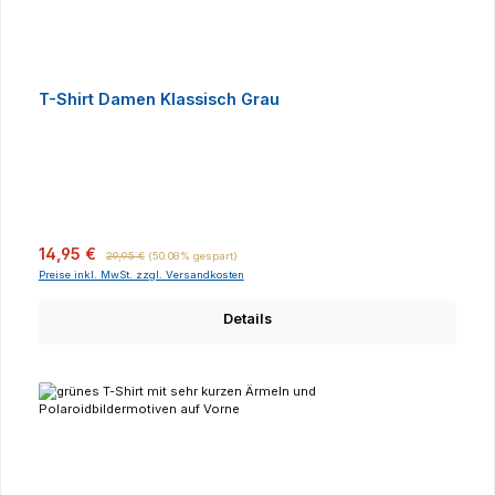
T-Shirt Damen Klassisch Grau
Verkaufspreis:
Regulärer Preis:
14,95 €
29,95 €
(50.08% gespart)
Preise inkl. MwSt. zzgl. Versandkosten
Details