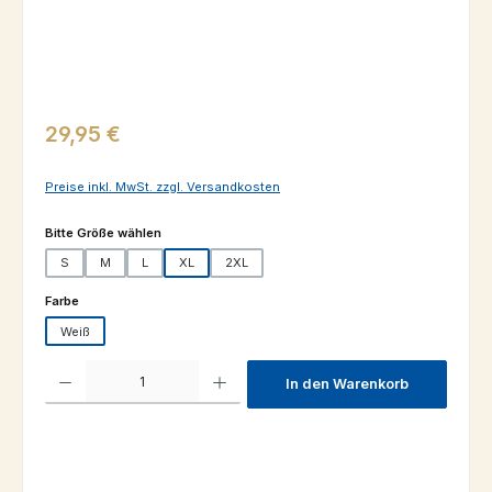
Regulärer Preis:
29,95 €
Preise inkl. MwSt. zzgl. Versandkosten
auswählen
Bitte Größe wählen
S
M
L
XL
2XL
auswählen
Farbe
Weiß
Produkt Anzahl: Gib den gewünschten Wert ein oder benutze die Schaltfl
In den Warenkorb