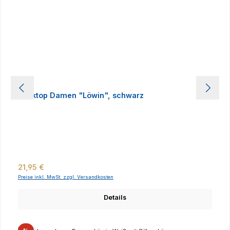
Tanktop Damen "Löwin", schwarz
Regulärer Preis:
21,95 €
Preise inkl. MwSt. zzgl. Versandkosten
Details