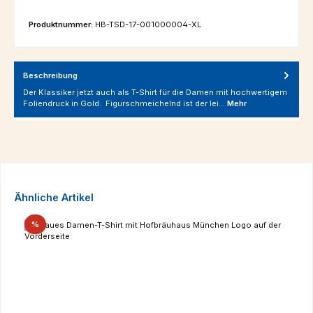
Produktnummer:
HB-TSD-17-001000004-XL
Beschreibung
Der Klassiker jetzt auch als T-Shirt für die Damen mit hochwertigem
Foliendruck in Gold. Figurschmeichelnd ist der lei…
Mehr
Produktgalerie überspringen
Ähnliche Artikel
Rabatt
%