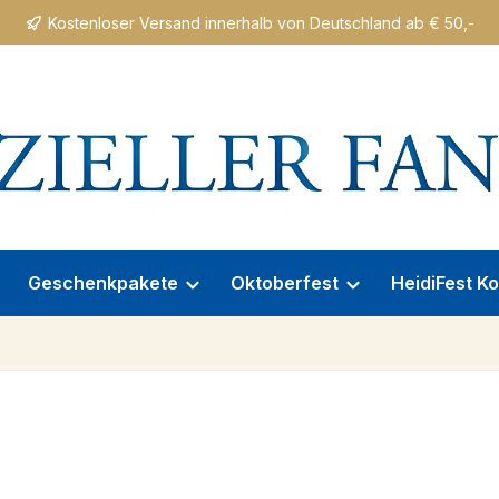
Kostenloser Versand innerhalb von Deutschland ab € 50,-
Geschenkpakete
Oktoberfest
HeidiFest Ko