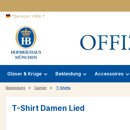
 Hauptinhalt springen
Zur Suche springen
Zur Hauptnavigation springen
Service / Hilfe
Gläser & Krüge
Bekleidung
Accessoires
Bekleidung
Damen
T-Shirts
T-Shirt Damen Lied