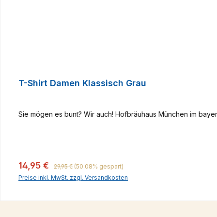
T-Shirt Damen Klassisch Grau
Sie mögen es bunt? Wir auch! Hofbräuhaus München im bayeri
Regulärer Preis:
Verkaufspreis:
14,95 €
29,95 €
(50.08% gespart)
Preise inkl. MwSt. zzgl. Versandkosten