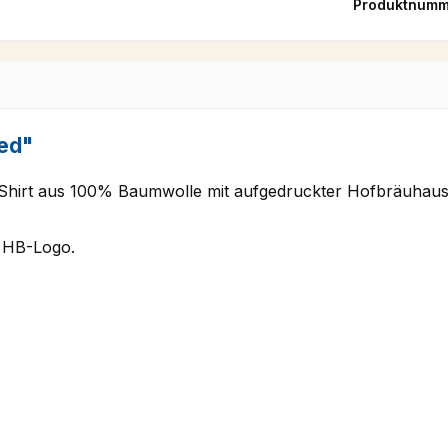
Produktnumm
ied"
n-Shirt aus 100% Baumwolle mit aufgedruckter Hofbräuha
te HB-Logo.