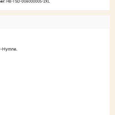
er:
HB-TSD-006000005-2XL
us-Hymne.