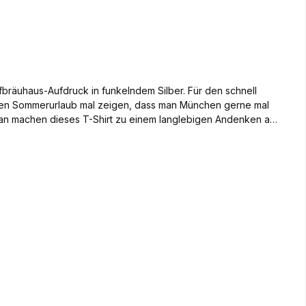
fbräuhaus-Aufdruck in funkelndem Silber. Für den schnell
hsten Sommerurlaub mal zeigen, dass man München gerne mal
an machen dieses T-Shirt zu einem langlebigen Andenken ans
le und 10% Elasthan verfügbar in den Größen S - XXL Katalog Nr. 1000034