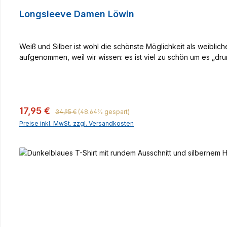
Longsleeve Damen Löwin
Weiß und Silber ist wohl die schönste Möglichkeit als weibl
aufgenommen, weil wir wissen: es ist viel zu schön um es „drun
Regulärer Preis:
Verkaufspreis:
17,95 €
34,95 €
(48.64% gespart)
Preise inkl. MwSt. zzgl. Versandkosten