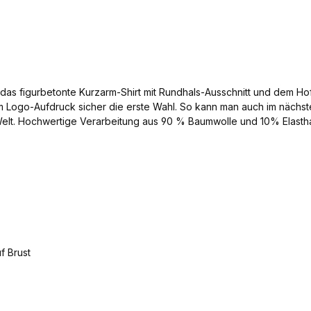
das figurbetonte Kurzarm-Shirt mit Rundhals-Ausschnitt und dem Ho
em Logo-Aufdruck sicher die erste Wahl. So kann man auch im näc
Welt. Hochwertige Verarbeitung aus 90 % Baumwolle und 10% Elasth
geliebte Hofbräuhaus. Farbe: navy/silber Material: 90 % Baumwol