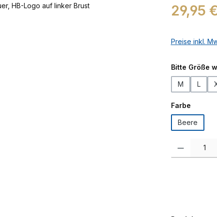
Regulärer Prei
29,95 
Preise inkl. M
Bitte Größe 
M
L
auswäh
Farbe
Beere
Produkt Anzah