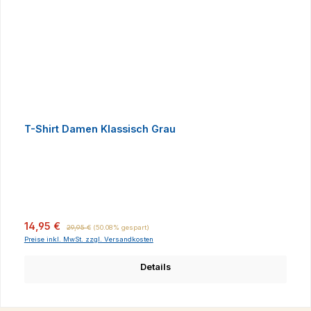
T-Shirt Damen Klassisch Grau
Verkaufspreis:
Regulärer Preis:
14,95 €
29,95 €
(50.08% gespart)
Preise inkl. MwSt. zzgl. Versandkosten
Details