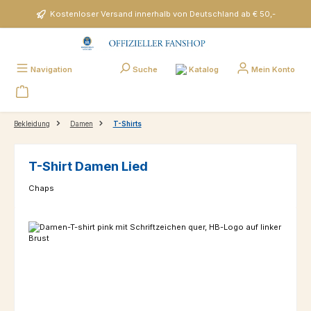
Zum Hauptinhalt springen
Kostenloser Versand innerhalb von Deutschland ab € 50,-
Katalog
Navigation
Suche
Mein Konto
Bekleidung
Damen
T-Shirts
T-Shirt Damen Lied
Chaps
Bildergalerie überspringen