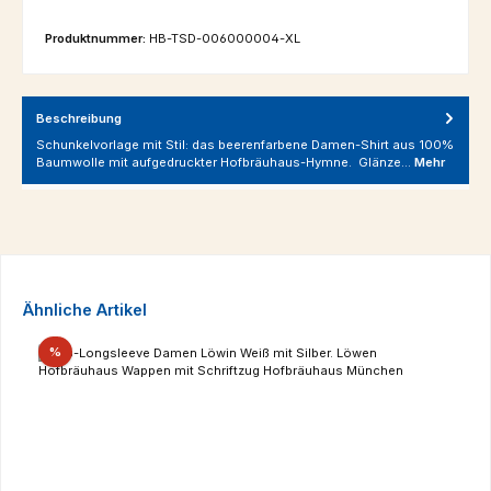
Produktnummer:
HB-TSD-006000004-XL
Beschreibung
Schunkelvorlage mit Stil: das beerenfarbene Damen-Shirt aus 100%
Baumwolle mit aufgedruckter Hofbräuhaus-Hymne. Glänze…
Mehr
Produktgalerie überspringen
Ähnliche Artikel
Rabatt
%