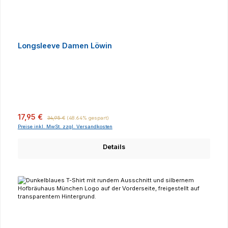
Longsleeve Damen Löwin
Verkaufspreis:
Regulärer Preis:
17,95 €
34,95 €
(48.64% gespart)
Preise inkl. MwSt. zzgl. Versandkosten
Details