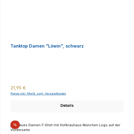
Tanktop Damen "Löwin", schwarz
Regulärer Preis:
21,95 €
Preise inkl. MwSt. zzgl. Versandkosten
Details
Rabatt
%