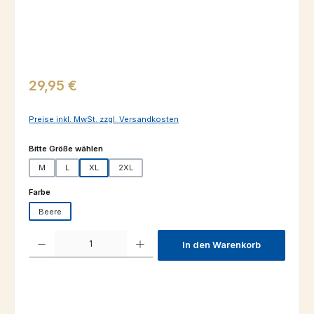
Regulärer Preis:
29,95 €
Preise inkl. MwSt. zzgl. Versandkosten
auswählen
Bitte Größe wählen
M
L
XL
2XL
auswählen
Farbe
Beere
Produkt Anzahl: Gib den gewünschten Wert ein oder benutze die Schaltfl
In den Warenkorb