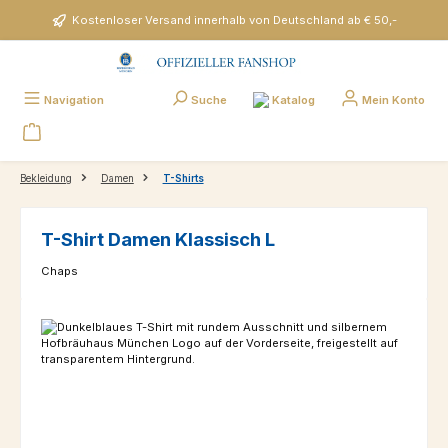
Zum Hauptinhalt springen
Kostenloser Versand innerhalb von Deutschland ab € 50,-
Katalog
Navigation
Suche
Mein Konto
Bekleidung
Damen
T-Shirts
T-Shirt Damen Klassisch L
Chaps
Bildergalerie überspringen