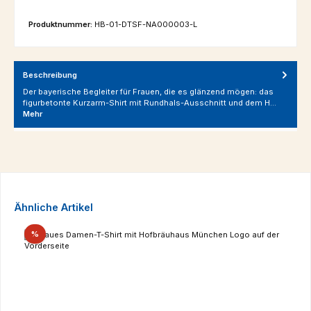
Produktnummer:
HB-01-DTSF-NA000003-L
Beschreibung
Der bayerische Begleiter für Frauen, die es glänzend mögen: das
figurbetonte Kurzarm-Shirt mit Rundhals-Ausschnitt und dem H…
Mehr
Produktgalerie überspringen
Ähnliche Artikel
Rabatt
%