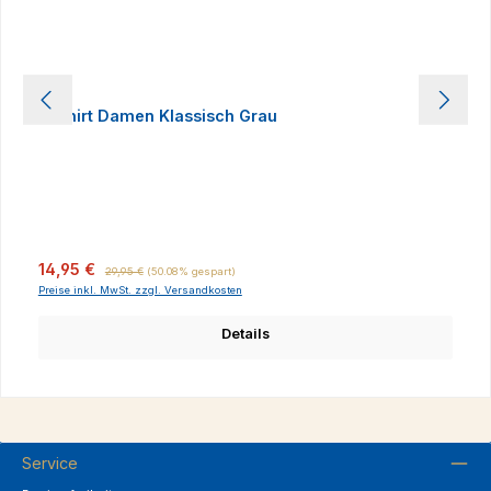
T-Shirt Damen Klassisch Grau
Verkaufspreis:
Regulärer Preis:
14,95 €
29,95 €
(50.08% gespart)
Preise inkl. MwSt. zzgl. Versandkosten
Details
Service