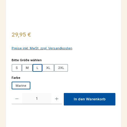
Regulärer Preis:
29,95 €
Preise inkl. MwSt. zzgl. Versandkosten
auswählen
Bitte Größe wählen
S
M
L
XL
2XL
auswählen
Farbe
Marine
Produkt Anzahl: Gib den gewünschten Wert ein oder benutze die Schaltfl
In den Warenkorb