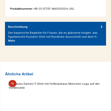
Produktnummer:
HB-01-DTSF-NA000004-2XL
Beschreibung
Der bayerische Begleiter für Frauen, die es glänzend mögen: das
figurbetonte Kurzarm-Shirt mit Rundhals-Ausschnitt und dem H…
Mehr
Produktgalerie überspringen
Ähnliche Artikel
Rabatt
%