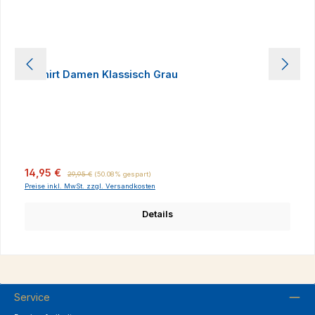
T-Shirt Damen Klassisch Grau
Verkaufspreis:
Regulärer Preis:
14,95 €
29,95 €
(50.08% gespart)
Preise inkl. MwSt. zzgl. Versandkosten
Details
Service