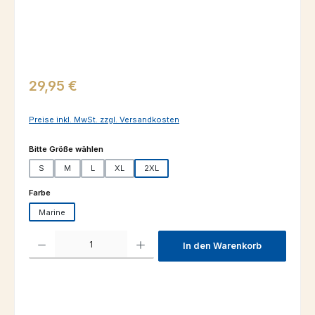
Regulärer Preis:
29,95 €
Preise inkl. MwSt. zzgl. Versandkosten
auswählen
Bitte Größe wählen
S
M
L
XL
2XL
auswählen
Farbe
Marine
Produkt Anzahl: Gib den gewünschten Wert ein oder benutze die Schaltfl
In den Warenkorb