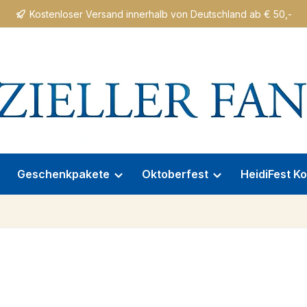
Kostenloser Versand innerhalb von Deutschland ab € 50,-
Geschenkpakete
Oktoberfest
HeidiFest Ko