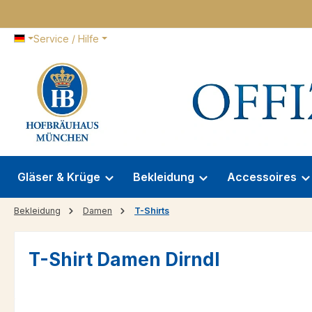
 Hauptinhalt springen
Zur Suche springen
Zur Hauptnavigation springen
Service / Hilfe
Gläser & Krüge
Bekleidung
Accessoires
Bekleidung
Damen
T-Shirts
T-Shirt Damen Dirndl