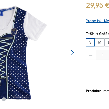
Regulärer Prei
29,95 
Preise inkl. M
T-Shirt Größ
S
M
Produkt Anzah
Produktnumm