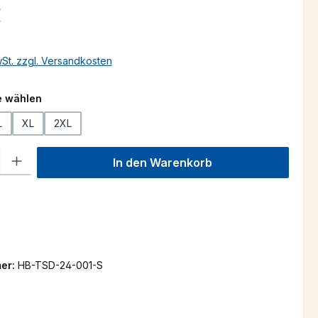
s:
€
wSt. zzgl. Versandkosten
auswählen
e wählen
L
XL
2XL
l: Gib den gewünschten Wert ein oder benutze die Schaltflächen um
In den Warenkorb
er:
HB-TSD-24-001-S