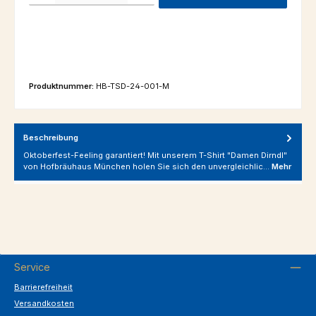
Produktnummer:
HB-TSD-24-001-M
Beschreibung
Oktoberfest-Feeling garantiert! Mit unserem T-Shirt "Damen Dirndl"
von Hofbräuhaus München holen Sie sich den unvergleichlic…
Mehr
Service
Barrierefreiheit
Versandkosten