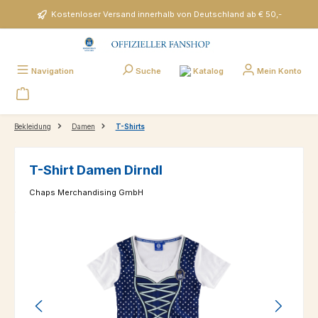
Zum Hauptinhalt springen
Kostenloser Versand innerhalb von Deutschland ab € 50,-
Katalog
Navigation
Suche
Mein Konto
Bekleidung
Damen
T-Shirts
T-Shirt Damen Dirndl
Chaps Merchandising GmbH
Bildergalerie überspringen