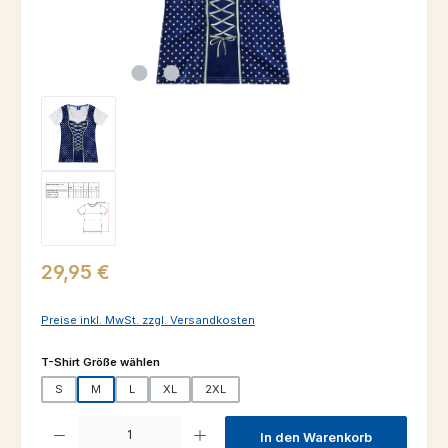
Regulärer Preis:
29,95 €
Preise inkl. MwSt. zzgl. Versandkosten
auswählen
T-Shirt Größe wählen
S
M
L
XL
2XL
Produkt Anzahl: Gib den gewünschten Wert ein oder benutze die Schaltfl
In den Warenkorb