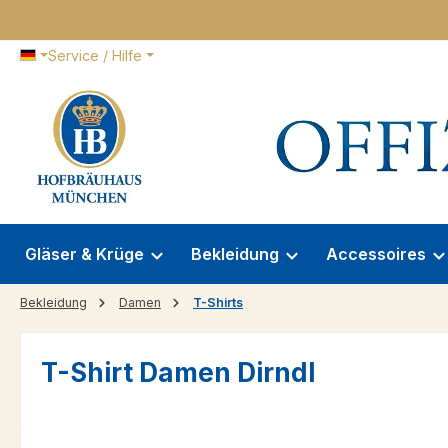
 Hauptinhalt springen
Zur Suche springen
Zur Hauptnavigation springen
Service / Hilfe
Gläser & Krüge
Bekleidung
Accessoires
Bekleidung
Damen
T-Shirts
T-Shirt Damen Dirndl