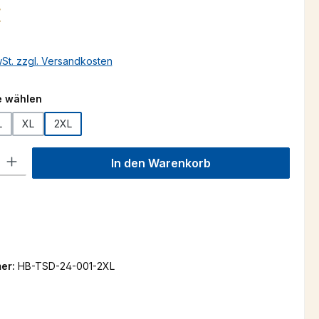
s:
€
wSt. zzgl. Versandkosten
auswählen
e wählen
L
XL
2XL
l: Gib den gewünschten Wert ein oder benutze die Schaltflächen um
In den Warenkorb
er:
HB-TSD-24-001-2XL