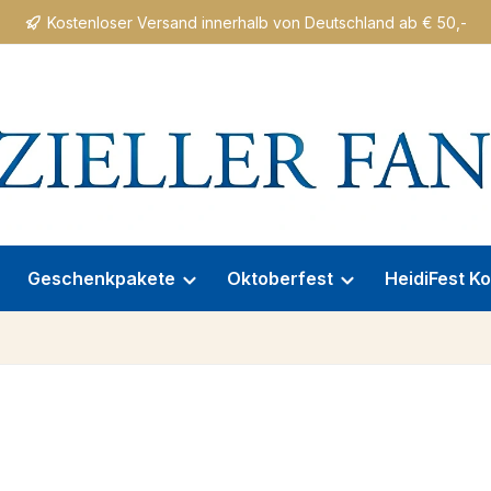
Kostenloser Versand innerhalb von Deutschland ab € 50,-
Geschenkpakete
Oktoberfest
HeidiFest Ko