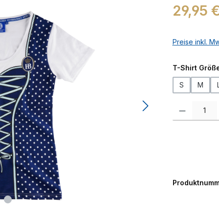
Regulärer Prei
29,95 
Preise inkl. M
T-Shirt Größ
S
M
Produkt Anzah
Produktnumm