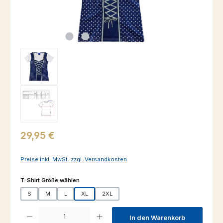
Regulärer Preis:
29,95 €
Preise inkl. MwSt. zzgl. Versandkosten
auswählen
T-Shirt Größe wählen
S
M
L
XL
2XL
Produkt Anzahl: Gib den gewünschten Wert ein oder benutze die Schaltfl
In den Warenkorb