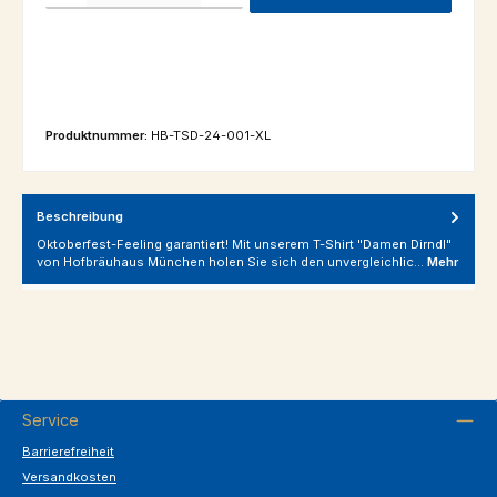
Produktnummer:
HB-TSD-24-001-XL
Beschreibung
Oktoberfest-Feeling garantiert! Mit unserem T-Shirt "Damen Dirndl"
von Hofbräuhaus München holen Sie sich den unvergleichlic…
Mehr
Service
Barrierefreiheit
Versandkosten