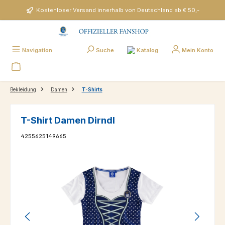
Zum Hauptinhalt springen
Kostenloser Versand innerhalb von Deutschland ab € 50,-
Katalog
Navigation
Suche
Mein Konto
Bekleidung
Damen
T-Shirts
T-Shirt Damen Dirndl
4255625149665
Bildergalerie überspringen