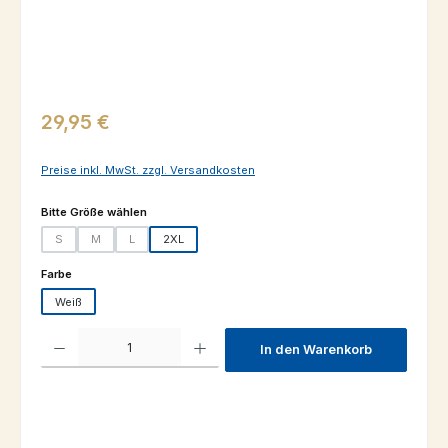
Regulärer Preis:
29,95 €
Preise inkl. MwSt. zzgl. Versandkosten
auswählen
Bitte Größe wählen
S
M
L
2XL
(Diese Option ist zurzeit nicht verfügbar.)
(Diese Option ist zurzeit nicht verfügbar.)
(Diese Option ist zurzeit nicht verfügbar.)
auswählen
Farbe
Weiß
Produkt Anzahl: Gib den gewünschten Wert ein oder benutze die Schaltfl
In den Warenkorb