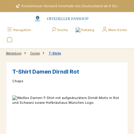
Zum Hauptinhalt springen
Kostenloser Versand innerhalb von Deutschland ab € 50,-
Katalog
Navigation
Suche
Mein Konto
Bekleidung
Damen
T-Shirts
T-Shirt Damen Dirndl Rot
Chaps
Bildergalerie überspringen