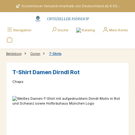
Zum Hauptinhalt springen
Kostenloser Versand innerhalb von Deutschland ab € 50,-
Katalog
Navigation
Suche
Mein Konto
Bekleidung
Damen
T-Shirts
T-Shirt Damen Dirndl Rot
Chaps
Bildergalerie überspringen