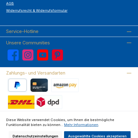
AGB
Widerrufsrecht & Widerrufsformular
Service-Hotline
Unsere Communities
Facebook
Instagram
YouTube
Pinterest
Zahlungs- und Versandarten
PayPal
Kreditkarte
Amazon Pay
Wir versenden mit DHL
Diese Website verwendet Cookies, um Ihnen die bestmögliche
Funktionalität bieten zu können...
Mehr Informationen
.
Über uns
Kontakte & FAQ
Datenschutz
Impressum
AGB
Widerrufsrecht & Widerrufsformular
Datenschutzeinstellungen
Ausgewählte Cookies akzeptieren