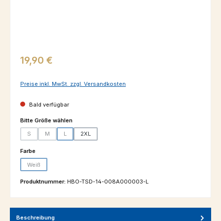
Regulärer Preis:
19,90 €
Preise inkl. MwSt. zzgl. Versandkosten
Bald verfügbar
auswählen
Bitte Größe wählen
S
M
L
2XL
(Diese Option ist zurzeit nicht verfügbar.)
(Diese Option ist zurzeit nicht verfügbar.)
(Diese Option ist zurzeit nicht verfügbar.)
auswählen
Farbe
Weiß
(Diese Option ist zurzeit nicht verfügbar.)
Produktnummer:
HBO-TSD-14-008A000003-L
Beschreibung