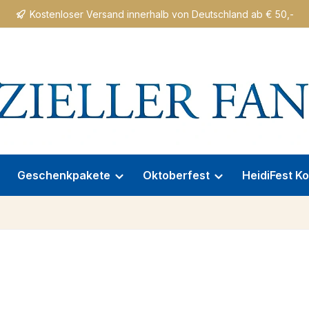
Kostenloser Versand innerhalb von Deutschland ab € 50,-
Geschenkpakete
Oktoberfest
HeidiFest Ko