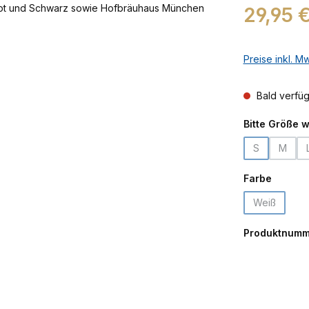
Regulärer Prei
29,95 
Preise inkl. M
Bald verfü
Bitte Größe 
S
M
(Diese Option
(Diese 
auswäh
Farbe
Weiß
(Diese Opti
Produktnumm