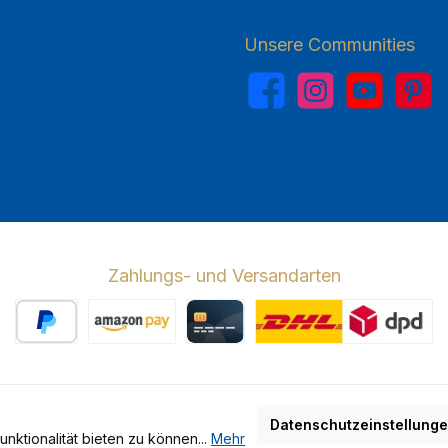
Unsere Communities
Facebook
Instagram
YouTube
Pinterest
Zahlungs- und Versandarten
PayPal
Amazon Pay
Kreditkarte
Wir versenden 
Datenschutzeinstellung
ktionalität bieten zu können...
Mehr