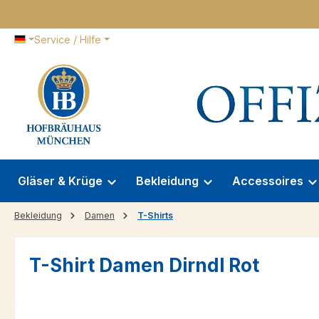
 Hauptinhalt springen
Zur Suche springen
Zur Hauptnavigation springen
Service / Hilfe
Gläser & Krüge
Bekleidung
Accessoires
Bekleidung
Damen
T-Shirts
T-Shirt Damen Dirndl Rot