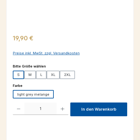
Regulärer Preis:
19,90 €
Preise inkl. MwSt. zzgl. Versandkosten
auswählen
Bitte Größe wählen
S
M
L
XL
2XL
auswählen
Farbe
light grey melange
Produkt Anzahl: Gib den gewünschten Wert ein oder benutze die Schaltfl
In den Warenkorb