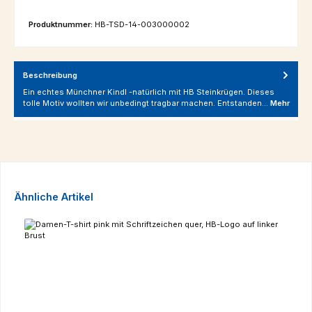
Produktnummer:
HB-TSD-14-003000002
Beschreibung
Ein echtes Münchner Kindl -natürlich mit HB Steinkrügen. Dieses
tolle Motiv wollten wir unbedingt tragbar machen. Entstanden…
Mehr
Produktgalerie überspringen
Ähnliche Artikel