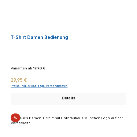
T-Shirt Damen Bedienung
Varianten ab
19,90 €
Regulärer Preis:
29,95 €
Preise inkl. MwSt. zzgl. Versandkosten
Details
Rabatt
%