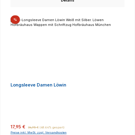
Details
Rabatt
%
Longsleeve Damen Löwin
Verkaufspreis:
Regulärer Preis:
17,95 €
34,95 €
(48.64% gespart)
Preise inkl. MwSt. zzgl. Versandkosten