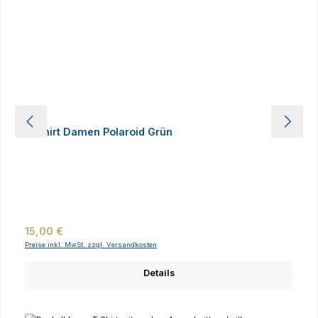
T-Shirt Damen Polaroid Grün
Regulärer Preis:
15,00 €
Preise inkl. MwSt. zzgl. Versandkosten
Details