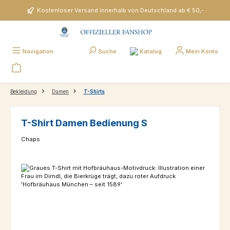
Zum Hauptinhalt springen
Kostenloser Versand innerhalb von Deutschland ab € 50,-
Katalog
Navigation
Suche
Mein Konto
Bekleidung
Damen
T-Shirts
T-Shirt Damen Bedienung S
Chaps
Bildergalerie überspringen