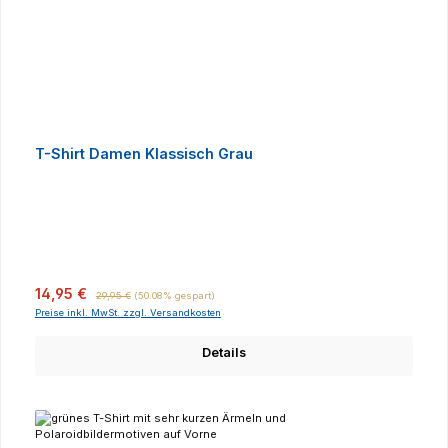
T-Shirt Damen Klassisch Grau
Verkaufspreis:
Regulärer Preis:
14,95 €
29,95 €
(50.08% gespart)
Preise inkl. MwSt. zzgl. Versandkosten
Details