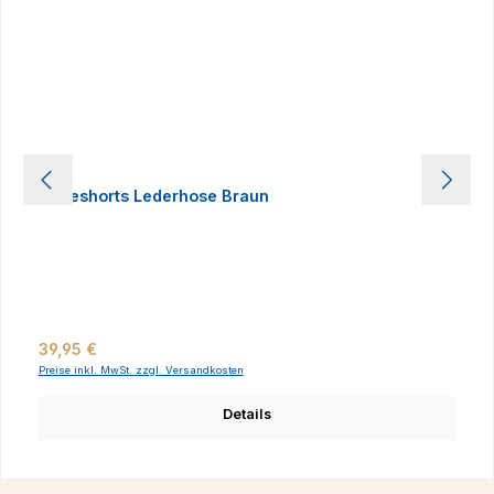
Badeshorts Lederhose Braun
Regulärer Preis:
39,95 €
Preise inkl. MwSt. zzgl. Versandkosten
Details