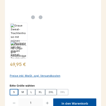
Regulärer Preis:
49,95 €
Preise inkl. MwSt. zzgl. Versandkosten
auswählen
Bitte Größe wählen
S
M
L
XL
2XL
3XL
(Diese Option ist zurzeit nicht verfügba
Produkt Anzahl: Gib den gewünschten Wert ein oder benutze die Schaltfl
In den Warenkorb