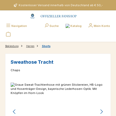
Zum Hauptinhalt springen
Kostenloser Versand innerhalb von Deutschland ab € 50,-
Katalog
Navigation
Suche
Mein Konto
Bekleidung
Herren
Shorts
Sweathose Tracht
Chaps
Bildergalerie überspringen