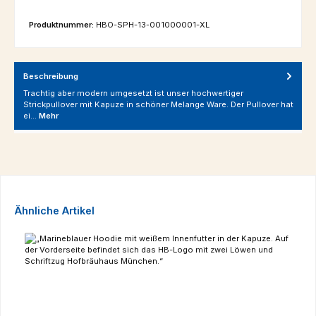
Produktnummer:
HBO-SPH-13-001000001-XL
Beschreibung
Trachtig aber modern umgesetzt ist unser hochwertiger
Strickpullover mit Kapuze in schöner Melange Ware. Der Pullover hat
ei…
Mehr
Produktgalerie überspringen
Ähnliche Artikel