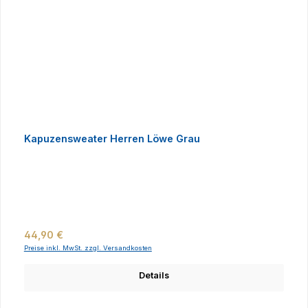
Kapuzensweater Herren Löwe Grau
Regulärer Preis:
44,90 €
Preise inkl. MwSt. zzgl. Versandkosten
Details