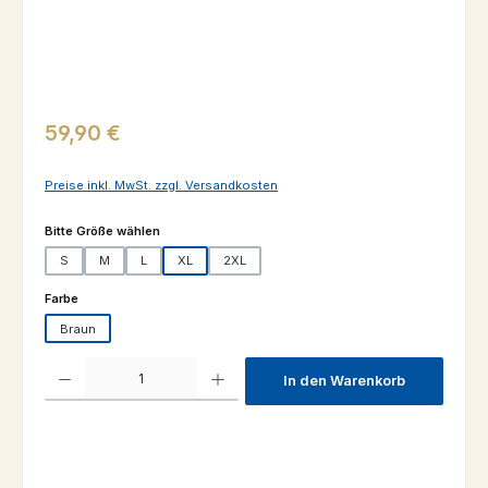
Regulärer Preis:
59,90 €
Preise inkl. MwSt. zzgl. Versandkosten
auswählen
Bitte Größe wählen
S
M
L
XL
2XL
auswählen
Farbe
Braun
Produkt Anzahl: Gib den gewünschten Wert ein oder benutze die Schaltfl
In den Warenkorb