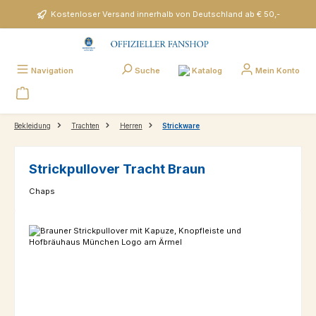
Zum Hauptinhalt springen
Kostenloser Versand innerhalb von Deutschland ab € 50,-
Katalog
Navigation
Suche
Mein Konto
Bekleidung
Trachten
Herren
Strickware
Strickpullover Tracht Braun
Chaps
Bildergalerie überspringen