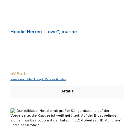
Hoodie Herren "Löwe", marine
Regulärer Preis:
59,95 €
Preise inkl. MwSt. zzgl. Versandkosten
Details