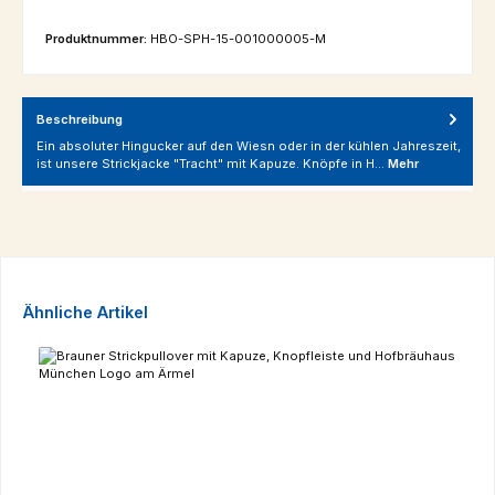
Produktnummer:
HBO-SPH-15-001000005-M
Beschreibung
Ein absoluter Hingucker auf den Wiesn oder in der kühlen Jahreszeit,
ist unsere Strickjacke "Tracht" mit Kapuze. Knöpfe in H…
Mehr
Produktgalerie überspringen
Ähnliche Artikel