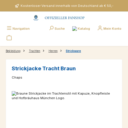
Zum Hauptinhalt springen
Kostenloser Versand innerhalb von Deutschland ab € 50,-
Katalog
Navigation
Suche
Mein Konto
Bekleidung
Trachten
Herren
Strickware
Strickjacke Tracht Braun
Chaps
Bildergalerie überspringen