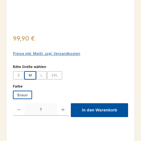
Regulärer Preis:
99,90 €
Preise inkl. MwSt. zzgl. Versandkosten
auswählen
Bitte Größe wählen
S
M
L
2XL
(Diese Option ist zurzeit nicht verfügbar.)
(Diese Option ist zurzeit nicht verfügbar.)
(Diese Option ist zurzeit nicht verfügbar.)
auswählen
Farbe
Braun
Produkt Anzahl: Gib den gewünschten Wert ein oder benutze die Schaltfl
In den Warenkorb