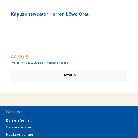
Kapuzensweater Herren Löwe Grau
Regulärer Preis:
44,90 €
Preise inkl. MwSt. zzgl. Versandkosten
Details
Service
Barrierefreiheit
Versandkosten
Rücksendungen