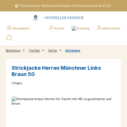
Zum Hauptinhalt springen
Kostenloser Versand innerhalb von Deutschland ab € 50,-
Katalog
Navigation
Suche
Mein Konto
Bekleidung
Trachten
Herren
Strickware
Strickjacke Herren Münchner Links
Braun 50
Chaps
Bildergalerie überspringen