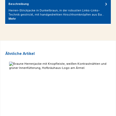
Beschreibung
Herren-Strickjacke in Dunkelbraun, in der robusten Links-Links-
Technik gestrickt, mit handgedrehten Hirschhornknöpfen aus Ba…
Mehr
Produktgalerie überspringen
Ähnliche Artikel