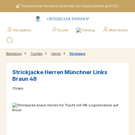
Zum Hauptinhalt springen
Kostenloser Versand innerhalb von Deutschland ab € 50,-
Katalog
Navigation
Suche
Mein Konto
Bekleidung
Trachten
Herren
Strickware
Strickjacke Herren Münchner Links
Braun 48
Chaps
Bildergalerie überspringen