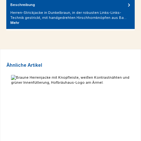
Beschreibung
Herren-Strickjacke in Dunkelbraun, in der robusten Links-Links-
Technik gestrickt, mit handgedrehten Hirschhornknöpfen aus Ba…
Mehr
Produktgalerie überspringen
Ähnliche Artikel