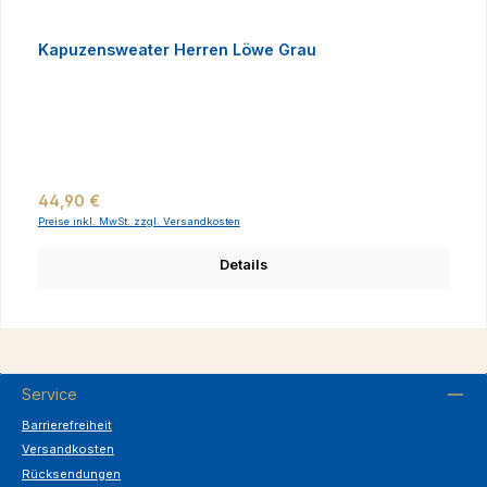
Kapuzensweater Herren Löwe Grau
Regulärer Preis:
44,90 €
Preise inkl. MwSt. zzgl. Versandkosten
Details
Service
Barrierefreiheit
Versandkosten
Rücksendungen