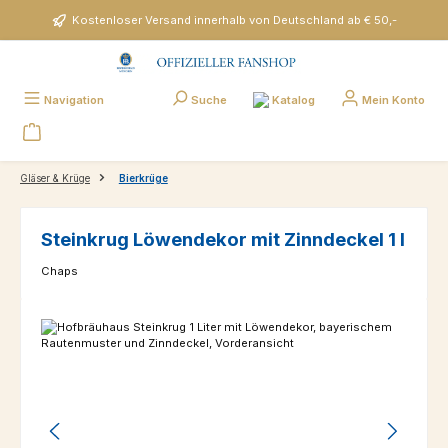
Zum Hauptinhalt springen
Kostenloser Versand innerhalb von Deutschland ab € 50,-
Katalog
Navigation
Suche
Mein Konto
Gläser & Krüge
Bierkrüge
Steinkrug Löwendekor mit Zinndeckel 1 l
Chaps
Bildergalerie überspringen