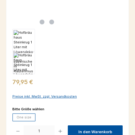
Regulärer Preis:
79,95 €
Preise inkl. MwSt. zzgl. Versandkosten
auswählen
Bitte Größe wählen
One size
(Diese Option ist zurzeit nicht verfügbar.)
Produkt Anzahl: Gib den gewünschten Wert ein oder benutze die Schaltfl
In den Warenkorb