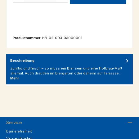
Produktnummer:
HB-02-003-06000001
Beschreibung
Zünftig und frisch – so muss ein Bier sein und eine Hofbräu-Maß
allemal. Auch draußen im Biergarten oder daheim auf Terrasse…
Mehr
Service
Barrierefreiheit
Versandkosten