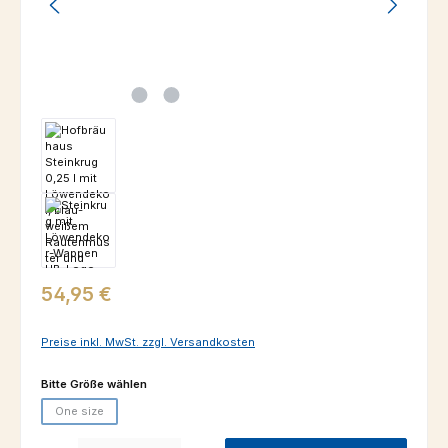
Regulärer Preis:
54,95 €
Preise inkl. MwSt. zzgl. Versandkosten
auswählen
Bitte Größe wählen
One size
(Diese Option ist zurzeit nicht verfügbar.)
Produkt Anzahl: Gib den gewünschten Wert ein oder benutze die Schaltfl