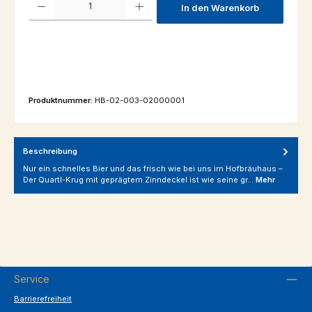
In den Warenkorb
Produktnummer:
HB-02-003-02000001
Beschreibung
Nur ein schnelles Bier und das frisch wie bei uns im Hofbräuhaus –
Der Quartl-Krug mit geprägtem Zinndeckel ist wie seine gr…
Mehr
Service
Barrierefreiheit