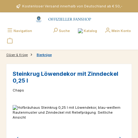
Zum Hauptinhalt springen
Kostenloser Versand innerhalb von Deutschland ab € 50,-
Katalog
Navigation
Suche
Mein Konto
Gläser & Krüge
Bierkrüge
Steinkrug Löwendekor mit Zinndeckel
0,25 l
Chaps
Bildergalerie überspringen