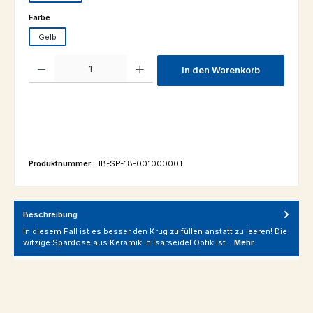
auswählen
Farbe
Gelb
Produkt Anzahl: Gib den gewünschten Wert ein oder benutze die Schaltfl
In den Warenkorb
Produktnummer:
HB-SP-18-001000001
Beschreibung
In diesem Fall ist es besser den Krug zu füllen anstatt zu leeren! Die
witzige Spardose aus Keramik in Isarseidel Optik ist…
Mehr