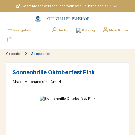
Zum Hauptinhalt springen
Kostenloser Versand innerhalb von Deutschland ab € 50,-
Katalog
Navigation
Suche
Mein Konto
Oktoberfest
Accessoires
Sonnenbrille Oktoberfest Pink
Chaps Merchandising GmbH
Bildergalerie überspringen