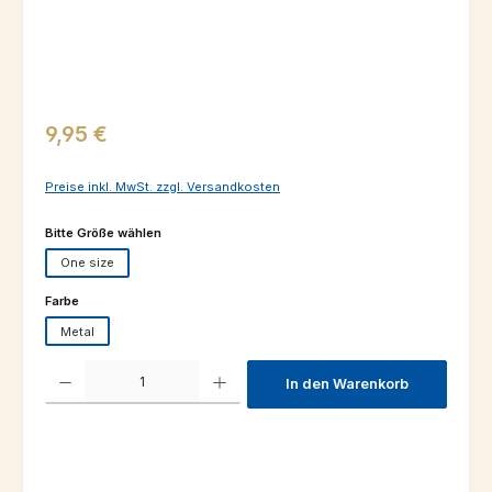
Regulärer Preis:
9,95 €
Preise inkl. MwSt. zzgl. Versandkosten
auswählen
Bitte Größe wählen
One size
auswählen
Farbe
Metal
Produkt Anzahl: Gib den gewünschten Wert ein oder benutze die Schaltfl
In den Warenkorb