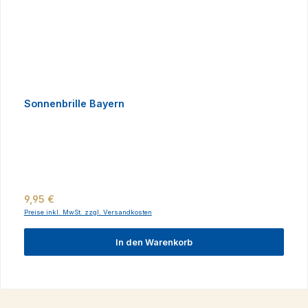
Sonnenbrille Bayern
Regulärer Preis:
9,95 €
Preise inkl. MwSt. zzgl. Versandkosten
In den Warenkorb