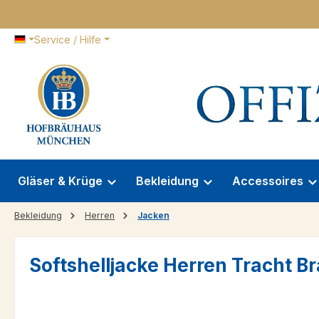
 Hauptinhalt springen
Zur Suche springen
Zur Hauptnavigation springen
Service / Hilfe
Gläser & Krüge
Bekleidung
Accessoires
Bekleidung
Herren
Jacken
Softshelljacke Herren Tracht B