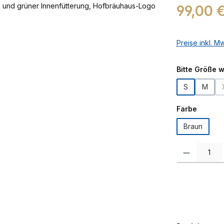
Regulärer Prei
99,00 
Preise inkl. M
Bitte Größe 
S
M
auswäh
Farbe
Braun
Produkt Anzah