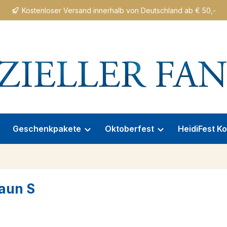
Kostenloser Versand innerhalb von Deutschland ab € 50,-
Geschenkpakete
Oktoberfest
HeidiFest Ko
raun S