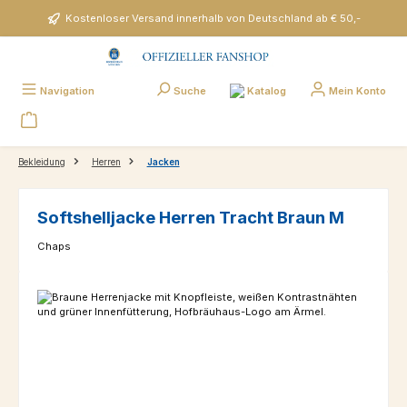
Zum Hauptinhalt springen
Kostenloser Versand innerhalb von Deutschland ab € 50,-
Katalog
Navigation
Suche
Mein Konto
Bekleidung
Herren
Jacken
Softshelljacke Herren Tracht Braun M
Chaps
Bildergalerie überspringen