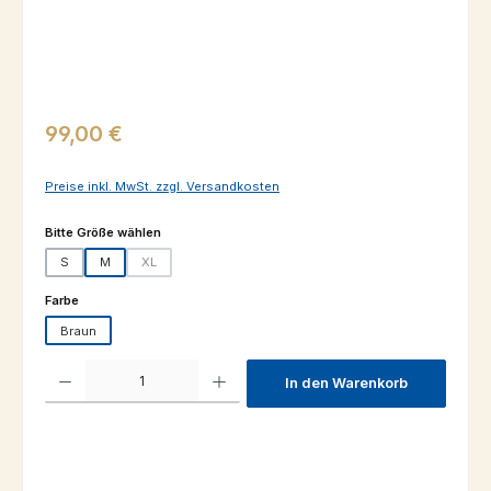
Regulärer Preis:
99,00 €
Preise inkl. MwSt. zzgl. Versandkosten
auswählen
Bitte Größe wählen
S
M
XL
(Diese Option ist zurzeit nicht verfügbar.)
auswählen
Farbe
Braun
Produkt Anzahl: Gib den gewünschten Wert ein oder benutze die Schaltfl
In den Warenkorb