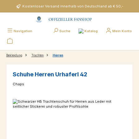
Zum Hauptinhalt springen
Kostenloser Versand innerhalb von Deutschland ab € 50,-
Katalog
Navigation
Suche
Mein Konto
Bekleidung
Trachten
Herren
Schuhe Herren Urhaferl 42
Chaps
Bildergalerie überspringen