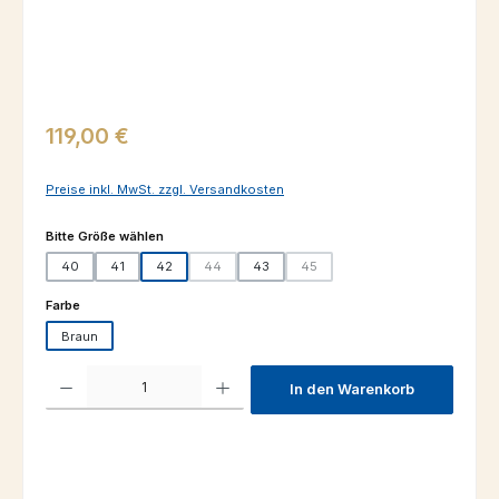
Regulärer Preis:
119,00 €
Preise inkl. MwSt. zzgl. Versandkosten
auswählen
Bitte Größe wählen
40
41
42
44
43
45
(Diese Option ist zurzeit nicht verfügbar.)
(Diese Option ist zurzeit nicht verfü
auswählen
Farbe
Braun
Produkt Anzahl: Gib den gewünschten Wert ein oder benutze die Schaltfl
In den Warenkorb