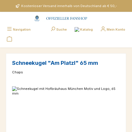
Zum Hauptinhalt springen
Kostenloser Versand innerhalb von Deutschland ab € 50,-
Katalog
Navigation
Suche
Mein Konto
Schneekugel "Am Platzl" 65 mm
Chaps
Bildergalerie überspringen