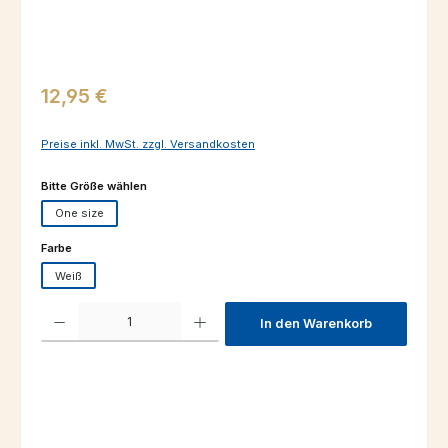
Regulärer Preis:
12,95 €
Preise inkl. MwSt. zzgl. Versandkosten
auswählen
Bitte Größe wählen
One size
auswählen
Farbe
Weiß
Produkt Anzahl: Gib den gewünschten Wert ein oder benutze die Schaltfl
In den Warenkorb