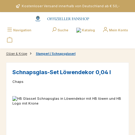
Zum Hauptinhalt springen
Kostenloser Versand innerhalb von Deutschland ab € 50,-
Katalog
Navigation
Suche
Mein Konto
Gläser & Krüge
Stamperl / Schnapsglaserl
Schnapsglas-Set Löwendekor 0,04 l
Chaps
Bildergalerie überspringen