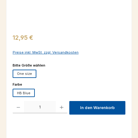
Regulärer Preis:
12,95 €
Preise inkl. MwSt. zzgl. Versandkosten
auswählen
Bitte Größe wählen
One size
auswählen
Farbe
HB Blue
Produkt Anzahl: Gib den gewünschten Wert ein oder benutze die Schaltfl
In den Warenkorb