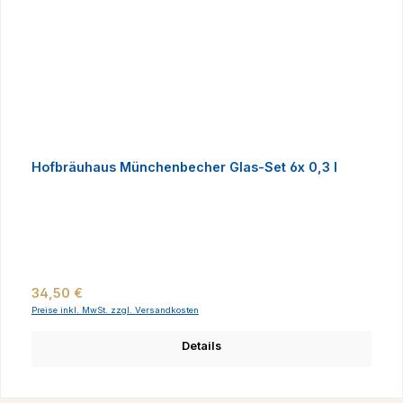
Hofbräuhaus Münchenbecher Glas-Set 6x 0,3 l
Regulärer Preis:
34,50 €
Preise inkl. MwSt. zzgl. Versandkosten
Details