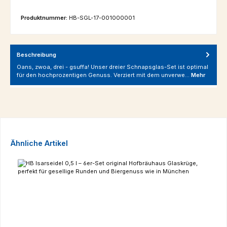
Produktnummer:
HB-SGL-17-001000001
Beschreibung
Oans, zwoa, drei - gsuffa! Unser dreier Schnapsglas-Set ist optimal
für den hochprozentigen Genuss. Verziert mit dem unverwe…
Mehr
Produktgalerie überspringen
Ähnliche Artikel