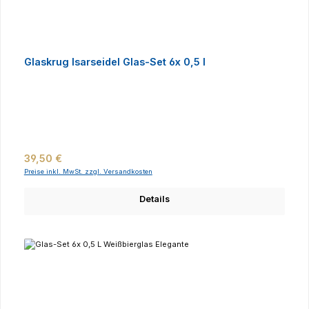
Glaskrug Isarseidel Glas-Set 6x 0,5 l
Regulärer Preis:
39,50 €
Preise inkl. MwSt. zzgl. Versandkosten
Details