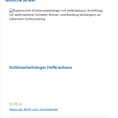
Ähnliche Artikel
Schlüsselanhänger Hofbräuhaus
Regulärer Preis:
11,95 €
Preise inkl. MwSt. zzgl. Versandkosten