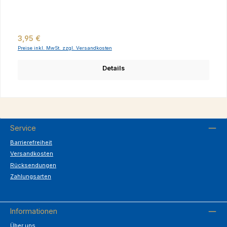
Regulärer Preis:
3,95 €
Preise inkl. MwSt. zzgl. Versandkosten
Details
Service
Barrierefreiheit
Versandkosten
Rücksendungen
Zahlungsarten
Informationen
Über uns