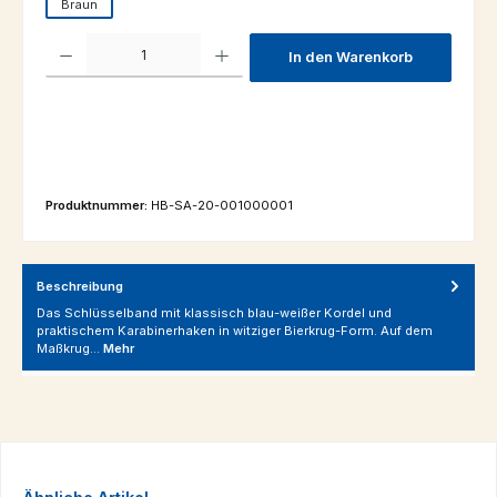
Braun
Produkt Anzahl: Gib den gewünschten Wert ein oder benutze die Schaltfl
In den Warenkorb
Produktnummer:
HB-SA-20-001000001
Beschreibung
Das Schlüsselband mit klassisch blau-weißer Kordel und
praktischem Karabinerhaken in witziger Bierkrug-Form. Auf dem
Maßkrug…
Mehr
Produktgalerie überspringen