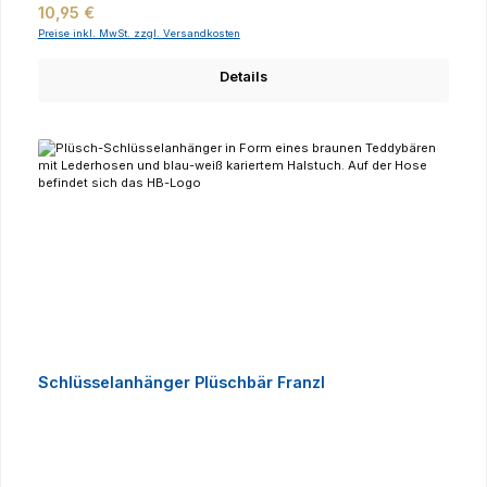
Regulärer Preis:
10,95 €
Preise inkl. MwSt. zzgl. Versandkosten
Details
Schlüsselanhänger Plüschbär Franzl