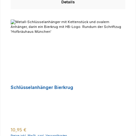
Details
Schlüsselanhänger Bierkrug
Regulärer Preis:
10,95 €
Preise inkl. MwSt. zzgl. Versandkosten