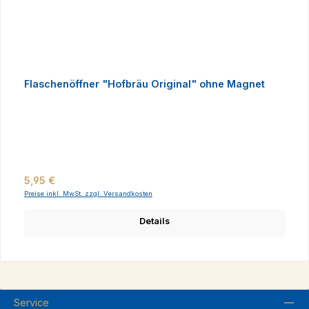
Flaschenöffner "Hofbräu Original" ohne Magnet
Regulärer Preis:
5,95 €
Preise inkl. MwSt. zzgl. Versandkosten
Details
Service