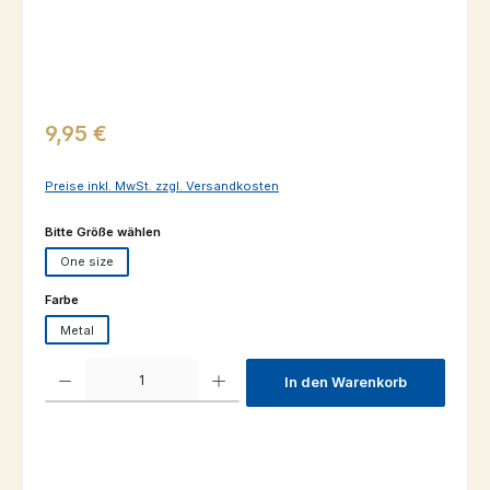
Regulärer Preis:
9,95 €
Preise inkl. MwSt. zzgl. Versandkosten
auswählen
Bitte Größe wählen
One size
auswählen
Farbe
Metal
Produkt Anzahl: Gib den gewünschten Wert ein oder benutze die Schaltfl
In den Warenkorb