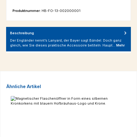
Produktnummer:
HB-FO-13-002000001
Beschreibung
Der Engländer nennt’s Lanyard, der Bayer sagt Bändel. Doch ganz
gleich, wie Sie dieses praktische Accessoire betiteln: Haupt…
Mehr
Produktgalerie überspringen
Ähnliche Artikel