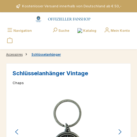
Zum Hauptinhalt springen
Kostenloser Versand innerhalb von Deutschland ab € 50,-
Katalog
Navigation
Suche
Mein Konto
Accessoires
Schlüsselanhänger
Schlüsselanhänger Vintage
Chaps
Bildergalerie überspringen