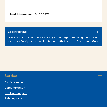
Produktnummer:
HB-1000578
Beschreibung
Dieser schlichte Schlüsselanhänger "Vintage" überzeugt durch sein
zeitloses Design und das ikonische Hofbräu-Logo. Aus robu…
Mehr
Service
Barrierefreiheit
Versandkosten
Rücksendungen
Zahlungsarten