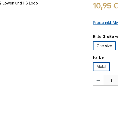
Regulärer Prei
10,95 
Preise inkl. M
Bitte Größe 
One size
auswäh
Farbe
Metal
Produkt Anzah