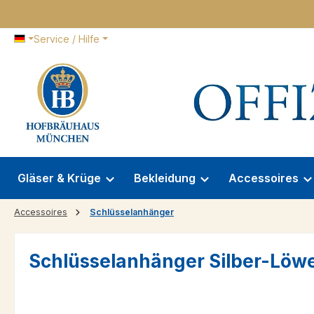
 Hauptinhalt springen
Zur Suche springen
Zur Hauptnavigation springen
Service / Hilfe
Gläser & Krüge
Bekleidung
Accessoires
Accessoires
Schlüsselanhänger
Schlüsselanhänger Silber-Löw