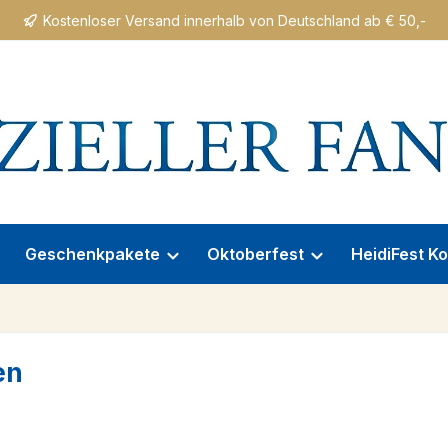
Kostenloser Versand innerhalb von Deutschland ab € 50,-
Geschenkpakete
Oktoberfest
HeidiFest Ko
en