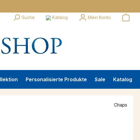
Suche
Katalog
Mein Konto
llektion
Personalisierte Produkte
Sale
Katalog
Chaps
s: