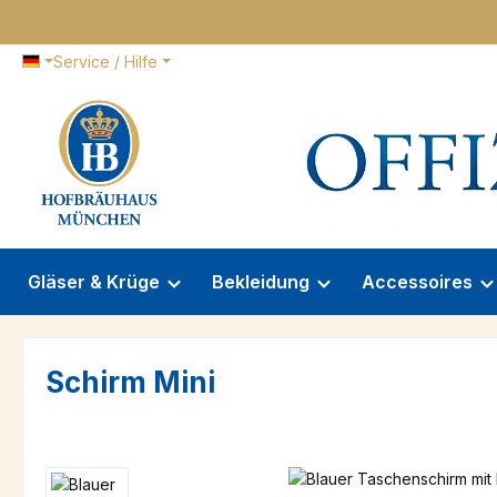
 Hauptinhalt springen
Zur Suche springen
Zur Hauptnavigation springen
Service / Hilfe
Gläser & Krüge
Bekleidung
Accessoires
Schirm Mini
Bildergalerie überspringen