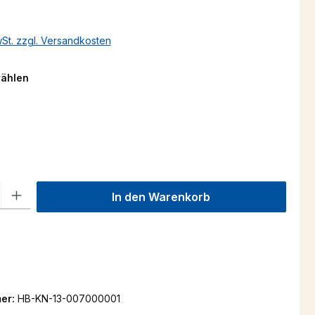
wSt. zzgl. Versandkosten
auswählen
wählen
len
l: Gib den gewünschten Wert ein oder benutze die Schaltflächen um
In den Warenkorb
er:
HB-KN-13-007000001