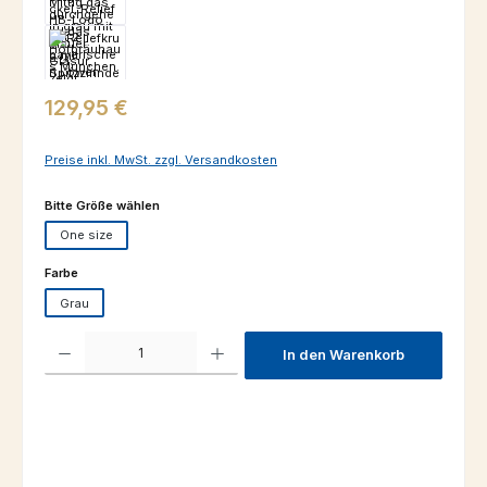
Regulärer Preis:
129,95 €
Preise inkl. MwSt. zzgl. Versandkosten
auswählen
Bitte Größe wählen
One size
auswählen
Farbe
Grau
Produkt Anzahl: Gib den gewünschten Wert ein oder benutze die Schaltfl
In den Warenkorb