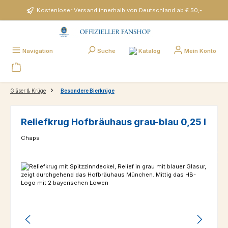
Zum Hauptinhalt springen
Kostenloser Versand innerhalb von Deutschland ab € 50,-
Katalog
Navigation
Suche
Mein Konto
Gläser & Krüge
Besondere Bierkrüge
Reliefkrug Hofbräuhaus grau-blau 0,25 l
Chaps
Bildergalerie überspringen