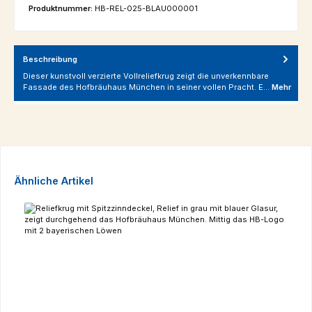
Produktnummer:
HB-REL-025-BLAU000001
Beschreibung
Dieser kunstvoll verzierte Vollreliefkrug zeigt die unverkennbare
Fassade des Hofbräuhaus München in seiner vollen Pracht. E…
Mehr
Produktgalerie überspringen
Ähnliche Artikel