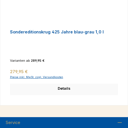
Sondereditionskrug 425 Jahre blau-grau 1,0 l
Varianten ab
289,95 €
Regulärer Preis:
279,95 €
Preise inkl. MwSt. zzgl. Versandkosten
Details
Service