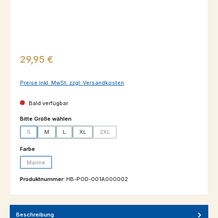
Regulärer Preis:
29,95 €
Preise inkl. MwSt. zzgl. Versandkosten
Bald verfügbar
auswählen
Bitte Größe wählen
S
M
L
XL
2XL
(Diese Option ist zurzeit nicht verfügbar.)
(Diese Option ist zurzeit nicht verfügbar.)
auswählen
Farbe
Marine
(Diese Option ist zurzeit nicht verfügbar.)
Produktnummer:
HB-POD-001A000002
Beschreibung