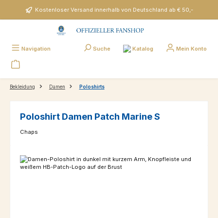
Zum Hauptinhalt springen
Kostenloser Versand innerhalb von Deutschland ab € 50,-
Katalog
Navigation
Suche
Mein Konto
Bekleidung
Damen
Poloshirts
Poloshirt Damen Patch Marine S
Chaps
Bildergalerie überspringen