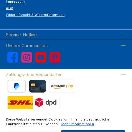
Impressum
AGB
Widerrufsrecht & Widerrufsformular
Service-Hotline
Unsere Communities
Facebook
Instagram
YouTube
Pinterest
Zahlungs- und Versandarten
PayPal
Kreditkarte
Amazon Pay
Wir versenden mit DHL
Diese Website verwendet Cookies, um Ihnen die bestmögliche
Funktionalität bieten zu können...
Mehr Informationen
.
Über uns
Kontakte & FAQ
Datenschutz
Impressum
AGB
Widerrufsrecht & Widerrufsformular