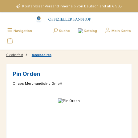
Zum Hauptinhalt springen
Kostenloser Versand innerhalb von Deutschland ab € 50,-
Katalog
Navigation
Suche
Mein Konto
Oktoberfest
Accessoires
Pin Orden
Chaps Merchandising GmbH
Bildergalerie überspringen