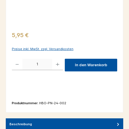
Regulärer Preis:
5,95 €
Preise inkl. MwSt. zzgl. Versandkosten
Produkt Anzahl: Gib den gewünschten Wert ein oder benutze die Schaltfl
In den Warenkorb
Produktnummer:
HBO-PN-24-002
Beschreibung