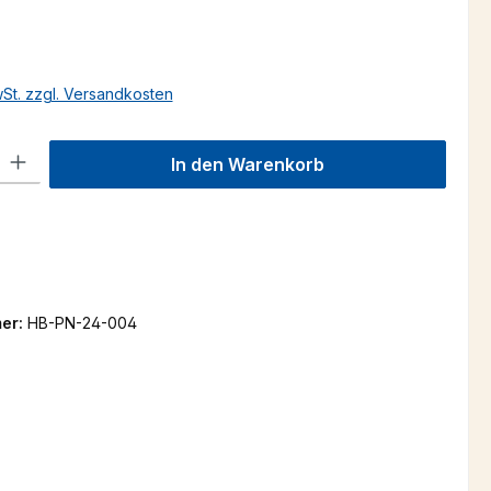
s:
wSt. zzgl. Versandkosten
l: Gib den gewünschten Wert ein oder benutze die Schaltflächen um
In den Warenkorb
er:
HB-PN-24-004