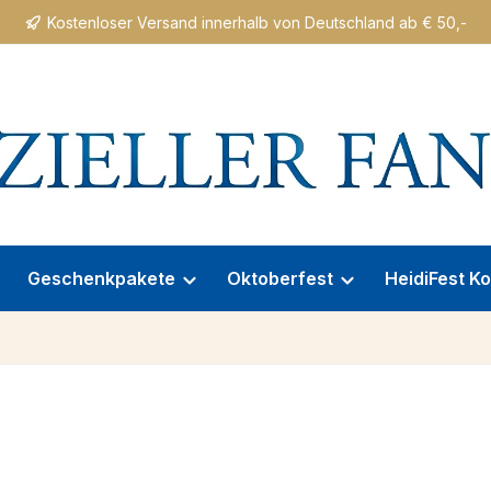
Kostenloser Versand innerhalb von Deutschland ab € 50,-
Geschenkpakete
Oktoberfest
HeidiFest Ko