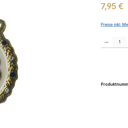
Regulärer Prei
7,95 €
Preise inkl. M
Produkt Anzah
Produktnumm