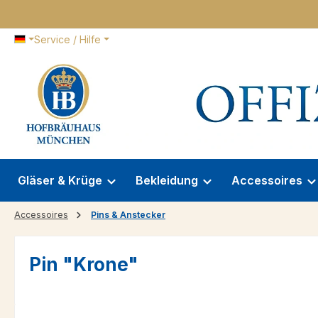
 Hauptinhalt springen
Zur Suche springen
Zur Hauptnavigation springen
Service / Hilfe
Gläser & Krüge
Bekleidung
Accessoires
Accessoires
Pins & Anstecker
Pin "Krone"