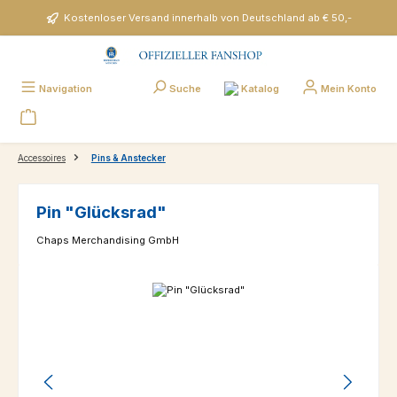
Zum Hauptinhalt springen
Kostenloser Versand innerhalb von Deutschland ab € 50,-
Katalog
Navigation
Suche
Mein Konto
Accessoires
Pins & Anstecker
Pin "Glücksrad"
Chaps Merchandising GmbH
Bildergalerie überspringen