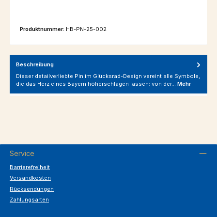
Produktnummer:
HB-PN-25-002
Beschreibung
Dieser detailverliebte Pin im Glücksrad-Design vereint alle Symbole,
die das Herz eines Bayern höherschlagen lassen: von der…
Mehr
Service
Barrierefreiheit
Versandkosten
Rücksendungen
Zahlungsarten