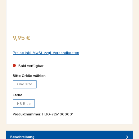
Regulärer Preis:
9,95 €
Preise inkl. MwSt. zzgl. Versandkosten
Bald verfügbar
auswählen
Bitte Größe wählen
One size
(Diese Option ist zurzeit nicht verfügbar.)
auswählen
Farbe
HB Blue
(Diese Option ist zurzeit nicht verfügbar.)
Produktnummer:
HBO-9261000001
Beschreibung