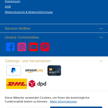
Impressum
AGB
Widerrufsrecht & Widerrufsformular
Service-Hotline
Unsere Communities
Facebook
Instagram
YouTube
Pinterest
Zahlungs- und Versandarten
PayPal
Amazon Pay
Kreditkarte
Wir versenden mit DHL
Diese Website verwendet Cookies, um Ihnen die bestmögliche
Funktionalität bieten zu können...
Mehr Informationen
.
Über uns
Kontakte & FAQ
Datenschutz
Impressum
AGB
Widerrufsrecht & Widerrufsformular