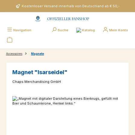
Zum Hauptinhalt springen
Kostenloser Versand innerhalb von Deutschland ab € 50,-
Katalog
Navigation
Suche
Mein Konto
Accessoires
Magnete
Magnet "Isarseidel"
Chaps Merchandising GmbH
Bildergalerie überspringen