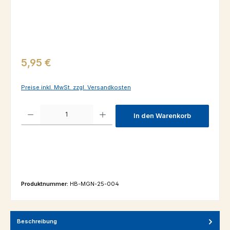
Regulärer Preis:
5,95 €
Preise inkl. MwSt. zzgl. Versandkosten
Produkt Anzahl: Gib den gewünschten Wert ein oder benutze die Schaltfl
In den Warenkorb
Produktnummer:
HB-MGN-25-004
Beschreibung