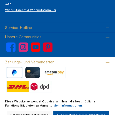
AGB
Widerrufsrecht & Widerrufsformular
Service-Hotline
Unsere Communities
Facebook
Instagram
YouTube
Pinterest
Zahlungs- und Versandarten
PayPal
Kreditkarte
Amazon Pay
Wir versenden mit DHL
Diese Website verwendet Cookies, um Ihnen die bestmögliche
Funktionalität bieten zu können...
Mehr Informationen
.
Über uns
Kontakte & FAQ
Datenschutz
Impressum
AGB
Widerrufsrecht & Widerrufsformular
Datenschutzeinstellungen
Ausgewählte Cookies akzeptieren