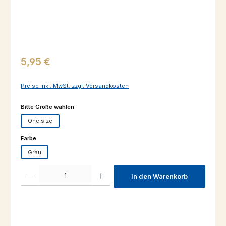
Regulärer Preis:
5,95 €
Preise inkl. MwSt. zzgl. Versandkosten
auswählen
Bitte Größe wählen
One size
auswählen
Farbe
Grau
Produkt Anzahl: Gib den gewünschten Wert ein oder benutze die Schaltfl
In den Warenkorb