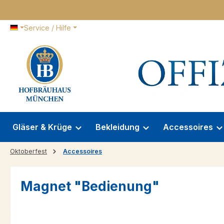
 Hauptinhalt springen
Zur Suche springen
Zur Hauptnavigation springen
Service / Hilfe
Gläser & Krüge
Bekleidung
Accessoires
Oktoberfest
Accessoires
Magnet "Bedienung"