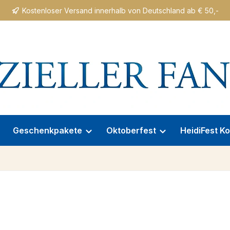
Kostenloser Versand innerhalb von Deutschland ab € 50,-
Geschenkpakete
Oktoberfest
HeidiFest Ko