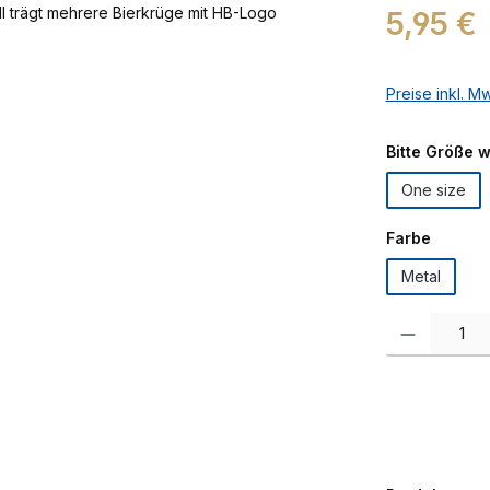
Regulärer Prei
5,95 €
Preise inkl. M
Bitte Größe 
One size
auswäh
Farbe
Metal
Produkt Anzah