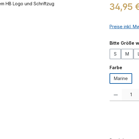
Regulärer Prei
34,95 
Preise inkl. M
Bitte Größe 
S
M
auswäh
Farbe
Marine
Produkt Anzah