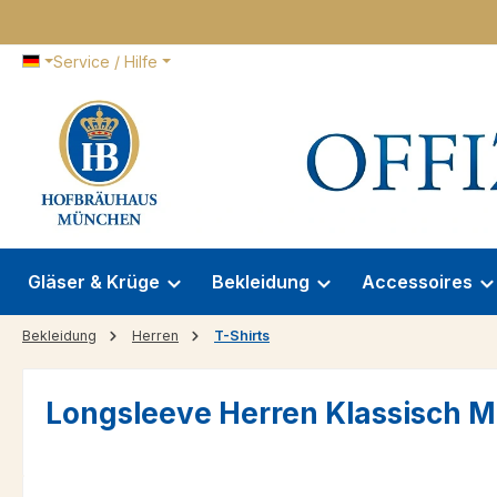
 Hauptinhalt springen
Zur Suche springen
Zur Hauptnavigation springen
Service / Hilfe
Gläser & Krüge
Bekleidung
Accessoires
Bekleidung
Herren
T-Shirts
Longsleeve Herren Klassisch M