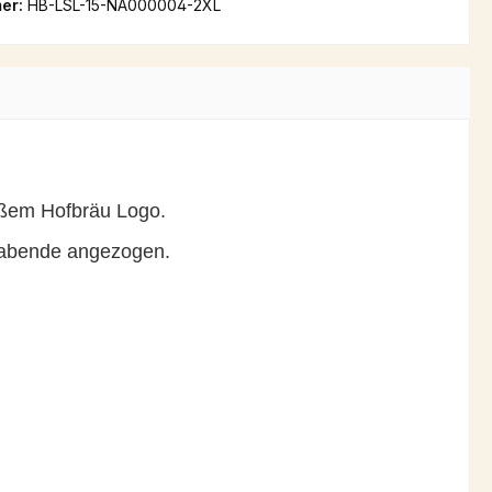
er:
HB-LSL-15-NA000004-2XL
eißem Hofbräu Logo.
erabende angezogen.