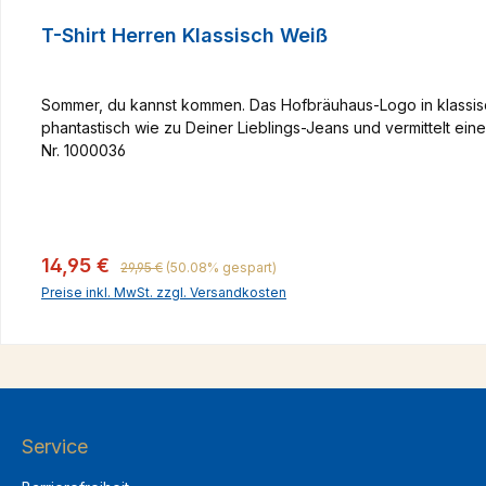
T-Shirt Herren Klassisch Weiß
Sommer, du kannst kommen. Das Hofbräuhaus-Logo in klassisc
phantastisch wie zu Deiner Lieblings-Jeans und vermittelt ein
Nr. 1000036
Regulärer Preis:
Verkaufspreis:
14,95 €
29,95 €
(50.08% gespart)
Preise inkl. MwSt. zzgl. Versandkosten
Service