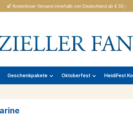
Kostenloser Versand innerhalb von Deutschland ab € 50,-
Geschenkpakete
Oktoberfest
HeidiFest Ko
arine