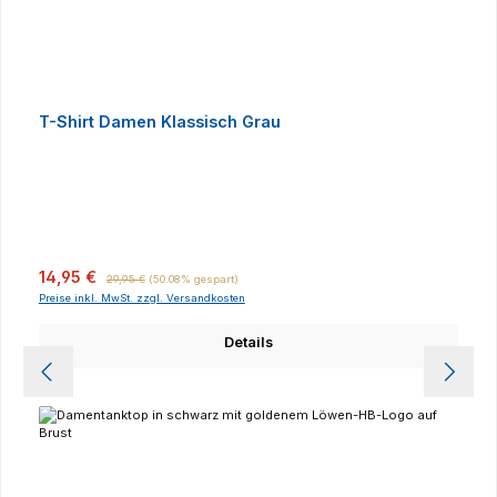
T-Shirt Damen Klassisch Grau
Verkaufspreis:
Regulärer Preis:
14,95 €
29,95 €
(50.08% gespart)
Preise inkl. MwSt. zzgl. Versandkosten
Details