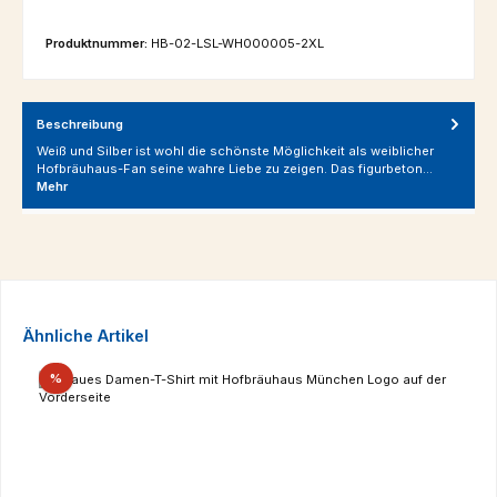
Produktnummer:
HB-02-LSL-WH000005-2XL
Beschreibung
Weiß und Silber ist wohl die schönste Möglichkeit als weiblicher
Hofbräuhaus-Fan seine wahre Liebe zu zeigen. Das figurbeton…
Mehr
Produktgalerie überspringen
Ähnliche Artikel
Rabatt
%