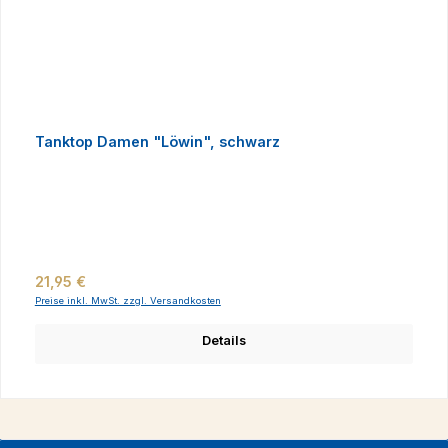
Tanktop Damen "Löwin", schwarz
Regulärer Preis:
21,95 €
Preise inkl. MwSt. zzgl. Versandkosten
Details