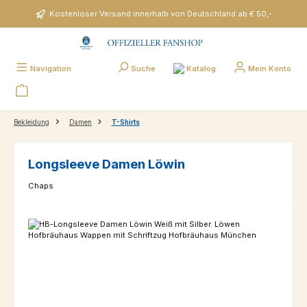
Zum Hauptinhalt springen
Kostenloser Versand innerhalb von Deutschland ab € 50,-
Katalog
Navigation
Suche
Mein Konto
Bekleidung
Damen
T-Shirts
Longsleeve Damen Löwin
Chaps
Bildergalerie überspringen