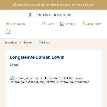
Zum Hauptinhalt springen
Kostenloser Versand innerhalb von Deutschland ab € 50,-
Katalog
Navigation
Suche
Mein Konto
Bekleidung
Damen
T-Shirts
Longsleeve Damen Löwin
Chaps
Bildergalerie überspringen