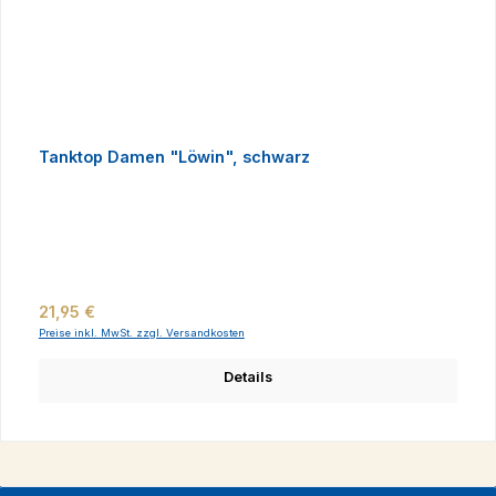
Tanktop Damen "Löwin", schwarz
Regulärer Preis:
21,95 €
Preise inkl. MwSt. zzgl. Versandkosten
Details