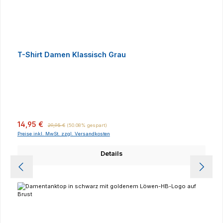
T-Shirt Damen Klassisch Grau
Verkaufspreis:
Regulärer Preis:
14,95 €
29,95 €
(50.08% gespart)
Preise inkl. MwSt. zzgl. Versandkosten
Details