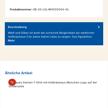
Produktnummer:
HB-02-LSL-WH000004-XL
Beschreibung
Weiß und Silber ist wohl die schönste Möglichkeit als weiblicher
Hofbräuhaus-Fan seine wahre Liebe zu zeigen. Das figurbeton…
Mehr
Produktgalerie überspringen
Ähnliche Artikel
Rabatt
%