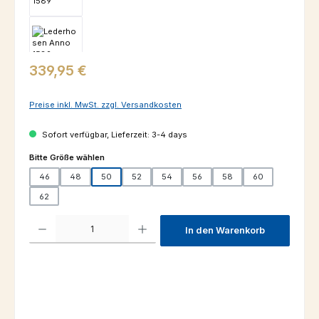
Regulärer Preis:
339,95 €
Preise inkl. MwSt. zzgl. Versandkosten
Sofort verfügbar, Lieferzeit: 3-4 days
auswählen
Bitte Größe wählen
46
48
50
52
54
56
58
60
62
Produkt Anzahl: Gib den gewünschten Wert ein oder benutze die Schaltfl
In den Warenkorb