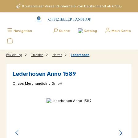
Zum Hauptinhalt springen
Kostenloser Versand innerhalb von Deutschland ab € 50,-
Katalog
Navigation
Suche
Mein Konto
Bekleidung
Trachten
Herren
Lederhosen
Lederhosen Anno 1589
Chaps Merchandising GmbH
Bildergalerie überspringen