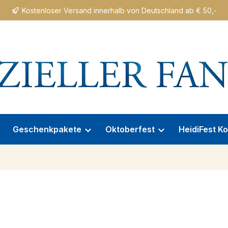
Kostenloser Versand innerhalb von Deutschland ab € 50,-
Geschenkpakete
Oktoberfest
HeidiFest Ko