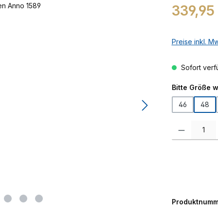
Regulärer Prei
339,95
Preise inkl. M
Sofort verfü
Bitte Größe 
46
48
Produkt Anzah
Produktnumm