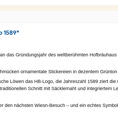
o 1589"
n das Gründungsjahr des weltberühmten Hofbräuhaus Mün
schmücken ornamentale Stickereien in dezentem Grünton 
sche Löwen das HB-Logo, die Jahreszahl 1589 ziert die E
ditionellen Schnitt mit Säcklernaht und integriertem Led
 oder den nächsten Wiesn-Besuch – und ein echtes Symbol