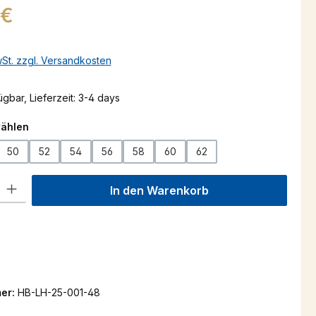
s:
 €
wSt. zzgl. Versandkosten
gbar, Lieferzeit: 3-4 days
auswählen
wählen
50
52
54
56
58
60
62
l: Gib den gewünschten Wert ein oder benutze die Schaltflächen um
In den Warenkorb
er:
HB-LH-25-001-48