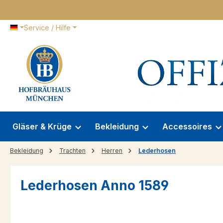
 Hauptinhalt springen
Zur Suche springen
Zur Hauptnavigation springen
Service / Hilfe
Gläser & Krüge
Bekleidung
Accessoires
Bekleidung
Trachten
Herren
Lederhosen
Lederhosen Anno 1589