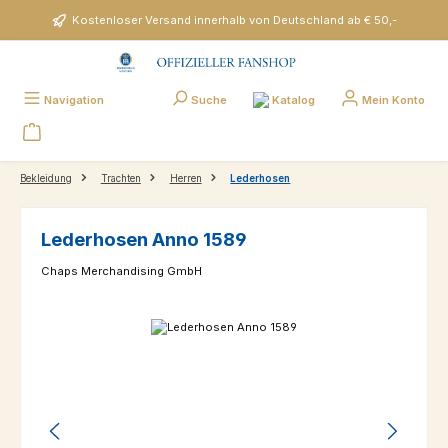
Zum Hauptinhalt springen
Kostenloser Versand innerhalb von Deutschland ab € 50,-
Katalog
Navigation
Suche
Mein Konto
Bekleidung
Trachten
Herren
Lederhosen
Lederhosen Anno 1589
Chaps Merchandising GmbH
Bildergalerie überspringen