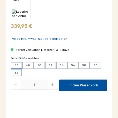
Regulärer Preis:
339,95 €
Preise inkl. MwSt. zzgl. Versandkosten
Sofort verfügbar, Lieferzeit: 3-4 days
auswählen
Bitte Größe wählen
46
48
50
52
54
56
58
60
62
Produkt Anzahl: Gib den gewünschten Wert ein oder benutze die Schaltfl
In den Warenkorb